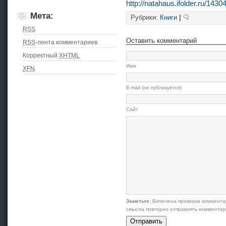
http://natahaus.ifolder.ru/1430
Мета:
Рубрики:
Книги
|
RSS
Оставить комментарий
RSS
-лента комментариев
Корректный
XHTML
Имя
XFN
E-mail (не публикуется)
Сайт
Заметьте:
Включена проверка коммента
смысла повторно отправлять комментар