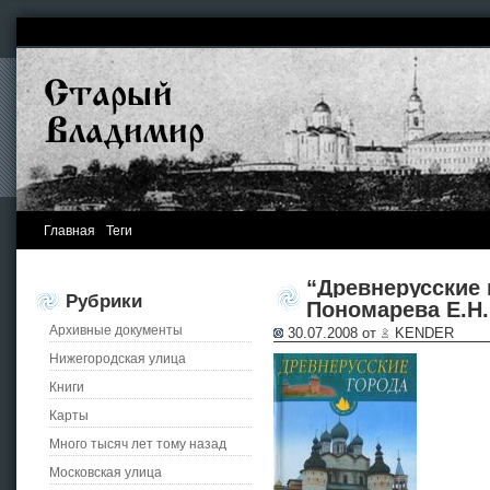
Главная
Теги
“Древнерусские 
Рубрики
Пономарева Е.Н.,
Архивные документы
30.07.2008 от
KENDER
Нижегородская улица
Книги
Карты
Много тысяч лет тому назад
Московская улица