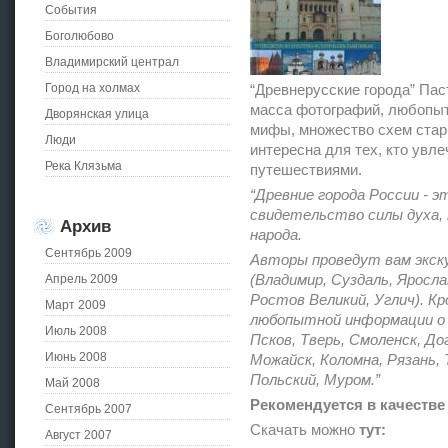
События
Боголюбово
Владимирский централ
Город на холмах
“Древнерусские города” Пас
масса фотографий, любопыт
Дворянская улица
мифы, множество схем стари
Люди
интересна для тех, кто увле
Река Клязьма
путешествиями.
“Древние города России - э
свидетельство силы духа,
Архив
народа.
Сентябрь 2009
Авторы проведут вам экску
Апрель 2009
(Владимир, Суздаль, Яросл
Ростов Великий, Углич). Кр
Март 2009
любопытной информации о с
Июль 2008
Псков, Тверь, Смоленск, До
Июнь 2008
Можайск, Коломна, Рязань, 
Польский, Муром.”
Май 2008
Рекомендуется в качестве
Сентябрь 2007
Скачать можно
тут:
Август 2007