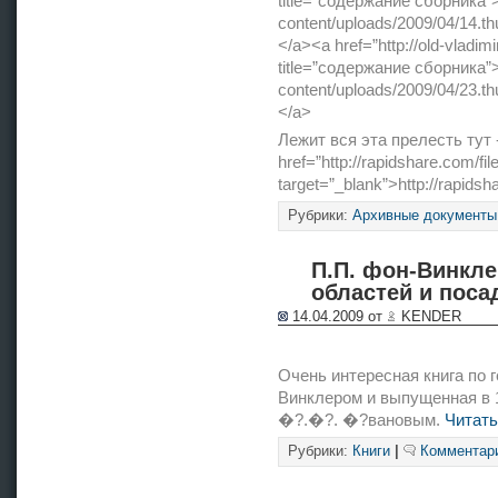
title=”содержание сборника”><
content/uploads/2009/04/14.t
</a><a href=”http://old-vladim
title=”содержание сборника”><
content/uploads/2009/04/23.t
</a>
Лежит вся эта прелесть тут 
href=”http://rapidshare.com/
target=”_blank”>http://rapid
Рубрики:
Архивные документы
П.П. фон-Винкле
областей и посад
14.04.2009 от
KENDER
Очень интересная книга по 
Винклером и выпущенная в 1
�?.�?. �?вановым.
Читать
Рубрики:
Книги
|
Комментари