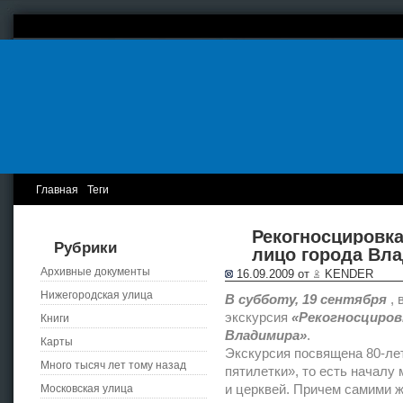
Главная
Теги
Рекогносцировка
Рубрики
лицо города Вл
Архивные документы
16.09.2009 от
KENDER
Нижегородская улица
В субботу, 19 сентября
, 
экскурсия
«Рекогносциров
Книги
Владимира»
.
Карты
Экскурсия посвящена 80-ле
Много тысяч лет тому назад
пятилетки», то есть началу
Московская улица
и церквей. Причем самими ж