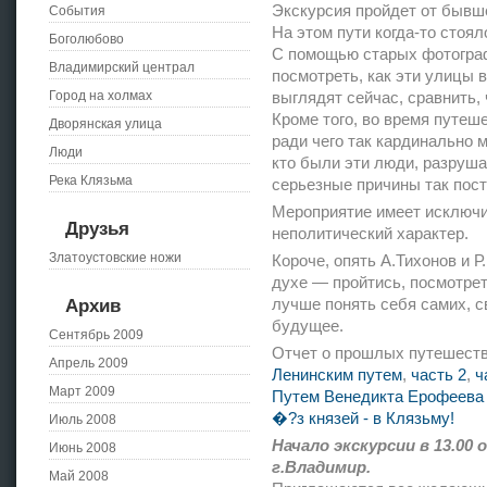
Экскурсия пройдет от бывше
События
На этом пути когда-то стоя
Боголюбово
С помощью старых фотограф
Владимирский централ
посмотреть, как эти улицы в
Город на холмах
выглядят сейчас, сравнить, 
Кроме того, во время путеше
Дворянская улица
ради чего так кардинально 
Люди
кто были эти люди, разруша
Река Клязьма
серьезные причины так пост
Мероприятие имеет исключи
Друзья
неполитический характер.
Златоустовские ножи
Короче, опять А.Тихонов и 
духе — пройтись, посмотреть
Архив
лучше понять себя самих, с
будущее.
Сентябрь 2009
Отчет о прошлых путешеств
Апрель 2009
Ленинским путем
,
часть 2
,
ч
Март 2009
Путем Венедикта Ерофеева
�?з князей - в Клязьму!
Июль 2008
Начало экскурсии в 13.00
Июнь 2008
г.Владимир.
Май 2008