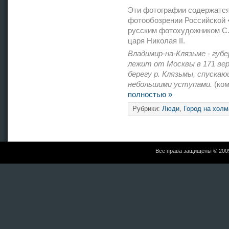
Эти фотографии содержатся
фотообозрении Российской 
русским фотохудожником С
царя Николая II.
Владимир-на-Клязьме - губе
лежит от Москвы в 171 вер
берегу р. Клязьмы, спуска
небольшими уступами.
(ком
полностью »
Рубрики:
Люди
,
Город на холм
Все права защищены © 20