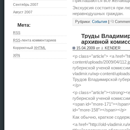
Приглашаются все желающи
Сентябрь 2007
Экскурсия состоится при лю
Август 2007
неравнодушных граждан.
Рубрики:
События
|
Comment
Мета:
RSS
Труды Владимир
RSS
-лента комментариев
архивной комисс
Корректный
XHTML
15.04.2009 от
KENDER
XFN
<p class=”article”> <a href=”ht
content/uploads/2009/04/112.
губернской ученой комиссии з
vladimir.ru/wp-content/upload
Трудов Владимирской губерн
</p>
<p class=”article”><strong
губернской ученой комиссии
<span id=”more-171″></span
id=”more-158″></span></p>
Как обычно, краткое содерж
<a href=”http://old-vladimir.r