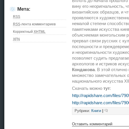
Вплоть до начала прошлого 
вину его неоригнальность, 
Мета:
византийских образцов, и ч
RSS
проявляются художественн
немалой степени способств
RSS
-лента комментариев
памятниками искусства киев
Корректный
XHTML
объясняемая монгольским ра
XFN
прервал связи русских с ку
поспешности и преждевреме
и неоригинальности художе
позволяет судить предлага
археологов и истриков иску
Кондакова
. В этой отличн
множество замечательных о
национального искусства XII
Скачать можно
тут
:
http://rapidshare.com/files/7
http://rapidshare.com/files/7
Рубрики:
Книги
|
Оставить комментарий