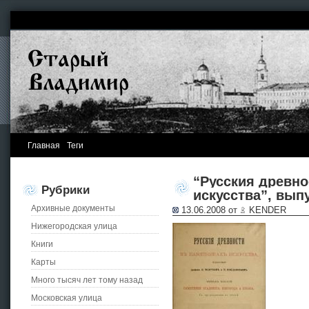
Главная
Теги
“Русския древно
Рубрики
искусства”, выпус
Архивные документы
13.06.2008 от
KENDER
Нижегородская улица
Книги
Карты
Много тысяч лет тому назад
Московская улица