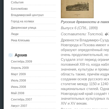
События
Боголюбово
Владимирский централ
Город на холмах
Русские древности в пам
Дворянская улица
Выпуск 6 (СПб., 1899)
Составители: Толстой, �?.
Люди
Древности Владимиро-Сузда
Река Клязьма
Новгорода и Пскова имеют н
образуют определённый пери
Архив
очень продолжительный, но
Суздаля этот период огранич
Сентябрь 2009
половиной XIII-го, когда н
Апрель 2009
значения, культуры и промы
область также, причём издр
Март 2009
создании основ русского ис
Июль 2008
столетие между 1150 и 1240
Июнь 2008
национальных стилей. Одна
Май 2008
Новгородский край создаёт т
значительных культурных па
Сентябрь 2007
XIV и XV векам.
Август 2007